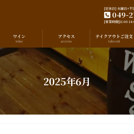
[定休日] 火曜日+不
049-2
[営業時間]11:00-14:0
ワイン
アクセス
テイクアウトご注文
wine
access
takeout
2025年6月