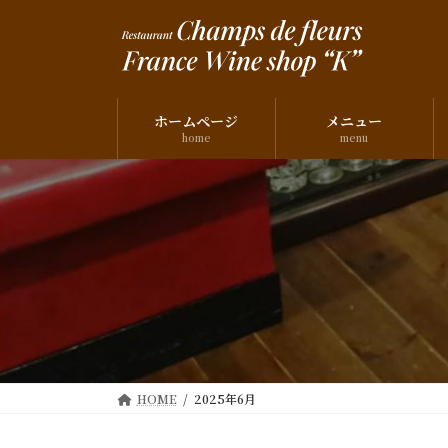
コ
ナ
ン
ビ
テ
ゲ
ン
ー
ツ
シ
ホームページ
メニュー
へ
ョ
home
menu
ス
ン
キ
に
ッ
移
プ
動
HOME
2025年6月