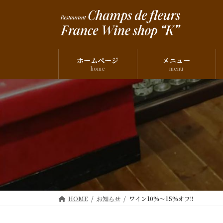
コ
ナ
ン
ビ
テ
ゲ
ン
ー
ツ
シ
ホームページ
メニュー
へ
ョ
home
menu
ス
ン
キ
に
ッ
移
プ
動
HOME
お知らせ
ワイン10%～15%オフ!!