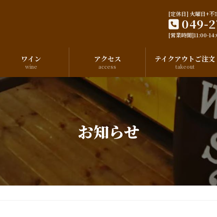
[定休日] 火曜日+不
049-2
[営業時間]11:00-14:0
ワイン
アクセス
テイクアウトご注文
wine
access
takeout
お知らせ