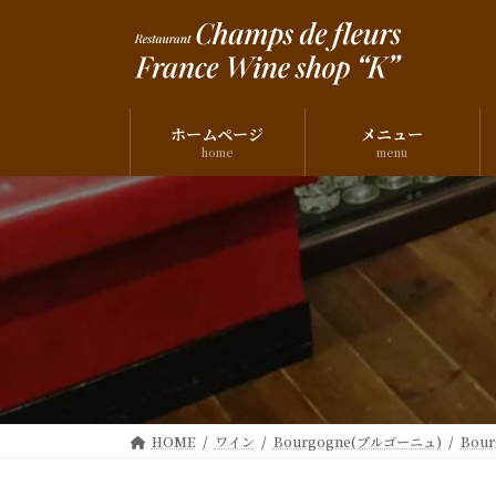
コ
ナ
ン
ビ
テ
ゲ
ン
ー
ツ
シ
ホームページ
メニュー
へ
ョ
home
menu
ス
ン
キ
に
ッ
移
プ
動
HOME
ワイン
Bourgogne(ブルゴーニュ)
Bou