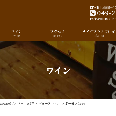
[定休日] 火曜日+不
049-2
[営業時間]11:00-14:0
ワイン
アクセス
テイクアウトご注文
wine
access
takeout
ワイン
rgogne(ブルゴーニュ)赤
ヴォーヌロマネ レ ボーモン 1cru