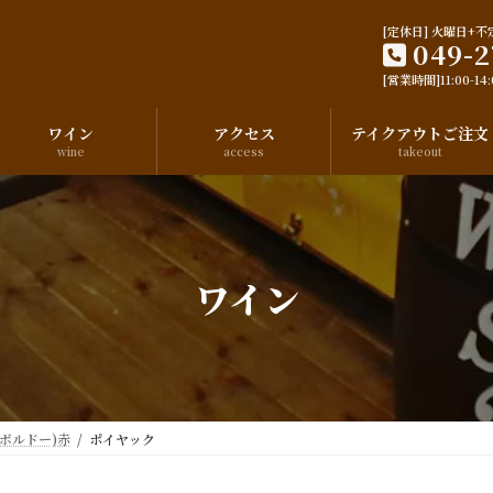
[定休日] 火曜日+不
049-2
[営業時間]11:00-14:0
ワイン
アクセス
テイクアウトご注文
wine
access
takeout
ワイン
x(ボルドー)赤
ポイヤック