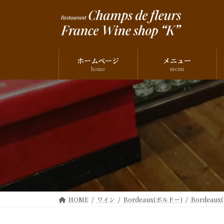
コ
ナ
ン
ビ
テ
ゲ
ン
ー
ツ
シ
ホームページ
メニュー
へ
ョ
home
menu
ス
ン
キ
に
ッ
移
プ
動
HOME
ワイン
Bordeaux(ボルドー)
Bordeau