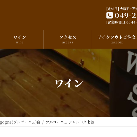
[定休日] 火曜日+不
049-2
[営業時間]11:00-14:0
ワイン
アクセス
テイクアウトご注文
wine
access
takeout
ワイン
rgogne(ブルゴーニュ)白
ブルゴーニュ シャルドネ bio