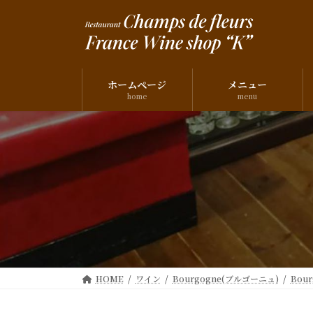
コ
ナ
ン
ビ
テ
ゲ
ン
ー
ツ
シ
ホームページ
メニュー
へ
ョ
home
menu
ス
ン
キ
に
ッ
移
プ
動
HOME
ワイン
Bourgogne(ブルゴーニュ)
Bou